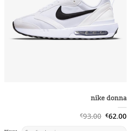
nike donna
93.00
62.00
€
€
Misura