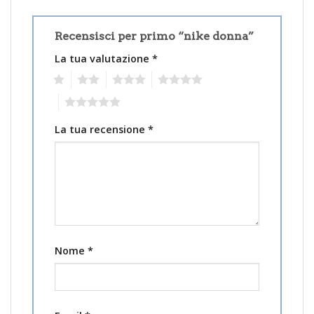
Recensisci per primo “nike donna”
La tua valutazione
*
1
2
3
4
5
La tua recensione
*
Nome
*