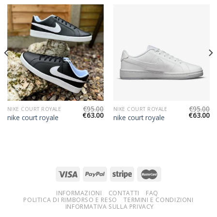
€
95.00
€
95.00
NIKE COURT ROYALE
NIKE COURT ROYALE
€
63.00
€
63.00
nike court royale
nike court royale
INFORMAZIONI
CONTATTI
FAQ
POLITICA DI RIMBORSO E RESO
TERMINI E CONDIZIONI
INFORMATIVA SULLA PRIVACY