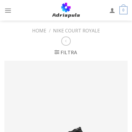
Skip
to
0
content
HOME
/
NIKE COURT ROYALE
FILTRA