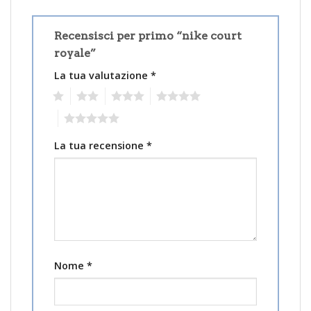
Recensisci per primo “nike court
royale”
La tua valutazione
*
1
2
3
4
5
La tua recensione
*
Nome
*