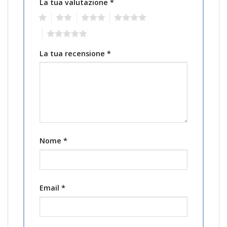
La tua valutazione
*
1
2
3
4
5
La tua recensione
*
Nome
*
Email
*