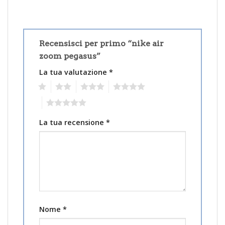
Recensisci per primo “nike air
zoom pegasus”
La tua valutazione
*
1
2
3
4
5
La tua recensione
*
Nome
*