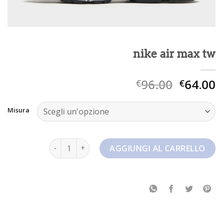
nike air max tw
96.00
64.00
€
€
Misura
nike air max tw quantità
AGGIUNGI AL CARRELLO