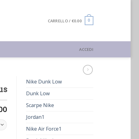
CARRELLO /
€
0.00
0
ACCEDI
Nike Dunk Low
us
Dunk Low
Scarpe Nike
00
Jordan1
Nike Air Force1