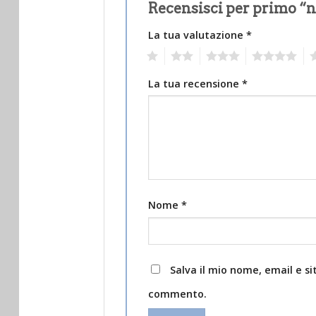
Recensisci per primo “n
La tua valutazione
*
1
2
3
4
5
La tua recensione
*
Nome
*
Salva il mio nome, email e s
commento.