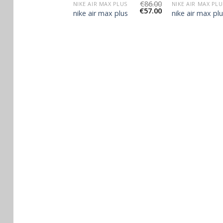
€
96.00
€
86.00
R MAX PLUS
NIKE AIR MAX PLUS
NIKE AIR MAX PLU
€
64.00
€
57.00
r max plus
nike air max plus
nike air max pl