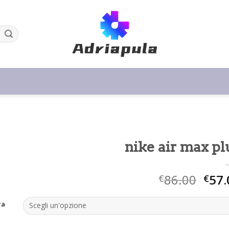
nike air max pl
86.00
57.
€
€
ra