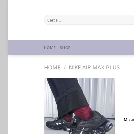
Skip
to
Cerca:
content
HOME
SHOP
HOME
/
NIKE AIR MAX PLUS
Misu