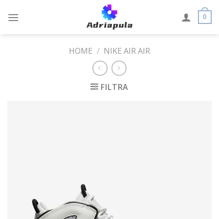
Skip
to
0
content
HOME
/
NIKE AIR AIR
FILTRA