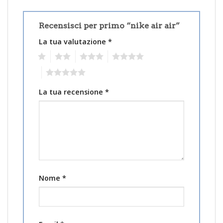
Recensisci per primo “nike air air”
La tua valutazione
*
1
2
3
4
5
La tua recensione
*
Nome
*