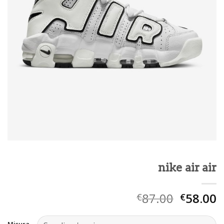
nike air air
87.00
58.00
€
€
Misura