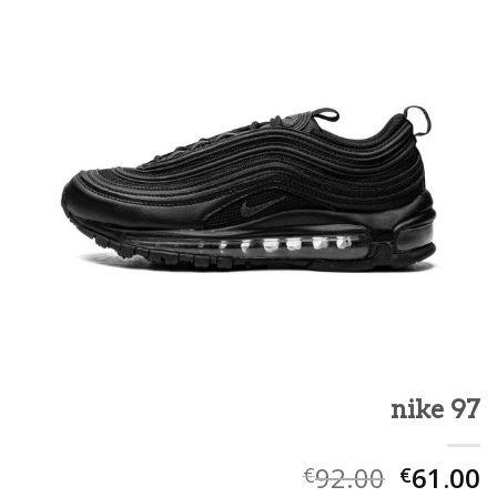
nike 97
92.00
61.00
€
€