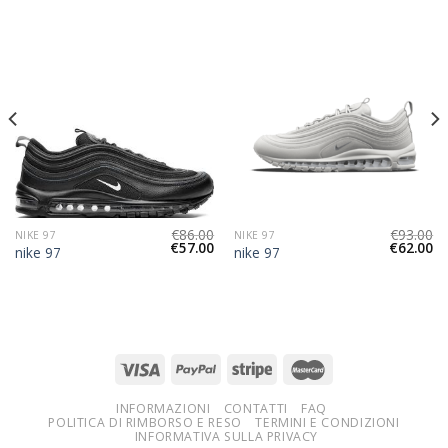
€
86.00
€
93.00
NIKE 97
NIKE 97
€
57.00
€
62.00
nike 97
nike 97
INFORMAZIONI
CONTATTI
FAQ
POLITICA DI RIMBORSO E RESO
TERMINI E CONDIZIONI
INFORMATIVA SULLA PRIVACY