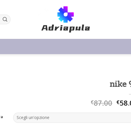
nike 
87.00
58.
€
€
ra