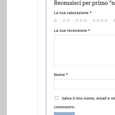
Recensisci per primo “
La tua valutazione
*
1
2
3
4
5
La tua recensione
*
Nome
*
Salva il mio nome, email e s
commento.