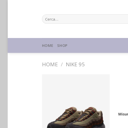
Skip
to
Cerca:
content
HOME
SHOP
HOME
/
NIKE 95
Misu