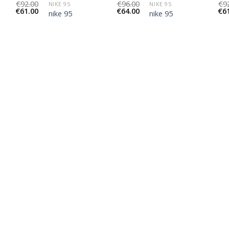
€
92.00
€
96.00
€
9
NIKE 95
NIKE 95
€
61.00
€
64.00
€
6
nike 95
nike 95