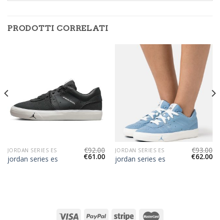
PRODOTTI CORRELATI
€
92.00
€
93.00
JORDAN SERIES ES
JORDAN SERIES ES
€
61.00
€
62.00
jordan series es
jordan series es