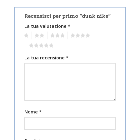
Recensisci per primo “dunk nike”
La tua valutazione
*
1
2
3
4
5
La tua recensione
*
Nome
*