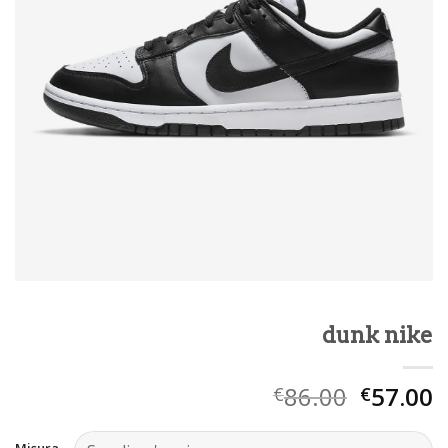
dunk nike
86.00
57.00
€
€
Misura