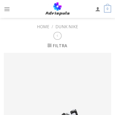
Skip
to
0
content
HOME
/
DUNK NIKE
FILTRA