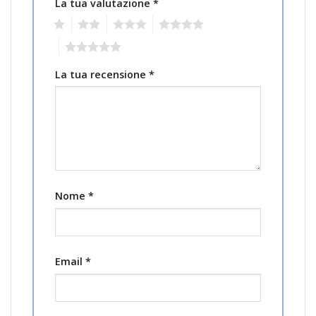
La tua valutazione
*
1
2
3
4
5
La tua recensione
*
Nome
*
Email
*