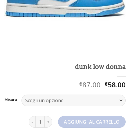
dunk low donna
87.00
58.00
€
€
Misura
dunk low donna quantità
AGGIUNGI AL CARRELLO