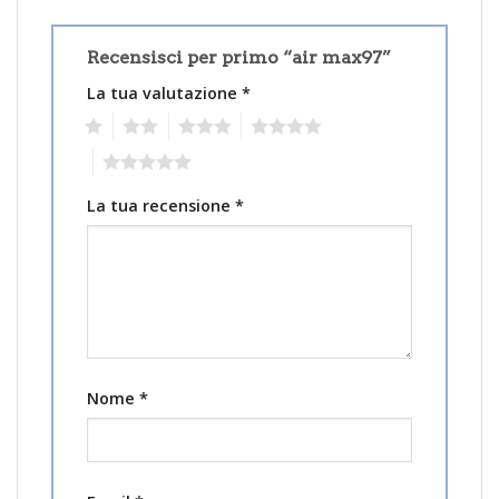
Recensisci per primo “air max97”
La tua valutazione
*
1
2
3
4
5
La tua recensione
*
Nome
*