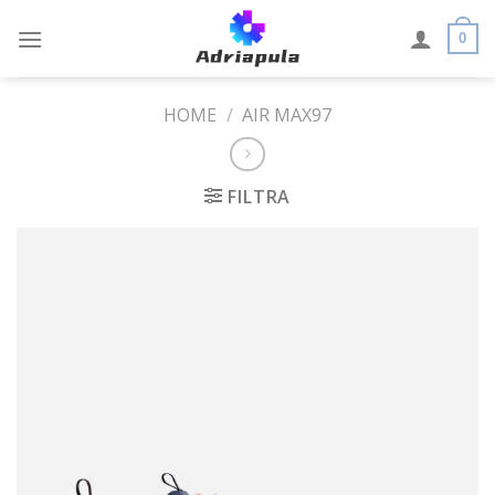
Skip
to
0
content
HOME
/
AIR MAX97
FILTRA