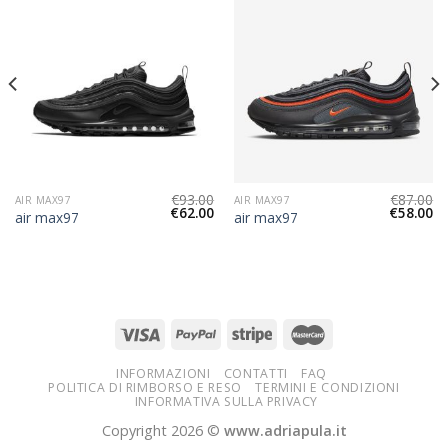
€
93.00
€
87.00
AIR MAX97
AIR MAX97
€
62.00
€
58.00
air max97
air max97
INFORMAZIONI
CONTATTI
FAQ
POLITICA DI RIMBORSO E RESO
TERMINI E CONDIZIONI
INFORMATIVA SULLA PRIVACY
Copyright 2026 ©
www.adriapula.it