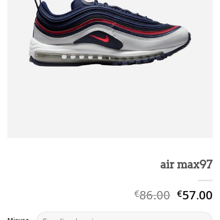
air max97
86.00
57.00
€
€
Misura