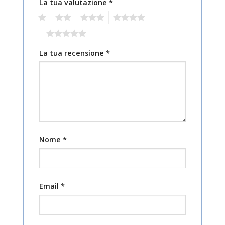
La tua valutazione
*
1
2
3
4
5
La tua recensione
*
Nome
*
Email
*