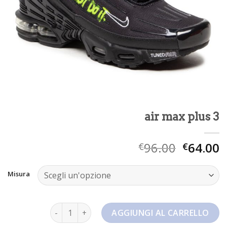
air max plus 3
96.00
64.00
€
€
Misura
air max plus 3 quantità
AGGIUNGI AL CARRELLO