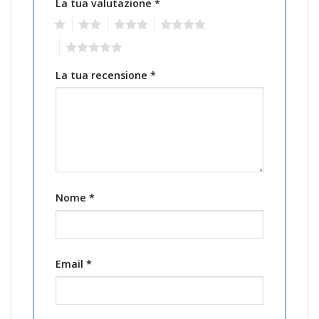
La tua valutazione
*
1
2
3
4
5
La tua recensione
*
Nome
*
Email
*