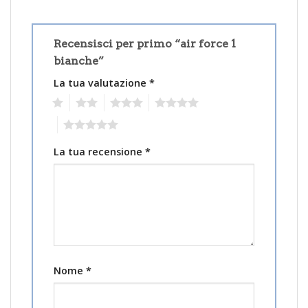
Recensisci per primo “air force 1
bianche”
La tua valutazione
*
1
2
3
4
5
La tua recensione
*
Nome
*