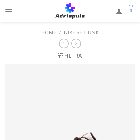
Skip
to
0
content
HOME
/
NIKE SB DUNK
FILTRA