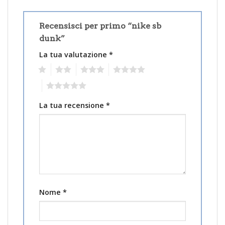
Recensisci per primo “nike sb
dunk”
La tua valutazione
*
1
2
3
4
5
La tua recensione
*
Nome
*