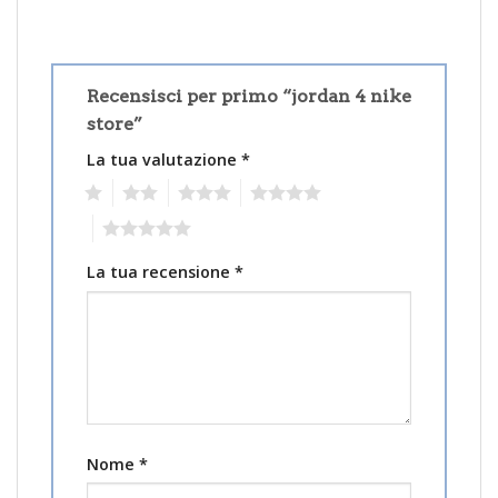
Recensisci per primo “jordan 4 nike
store”
La tua valutazione
*
1
2
3
4
5
La tua recensione
*
Nome
*