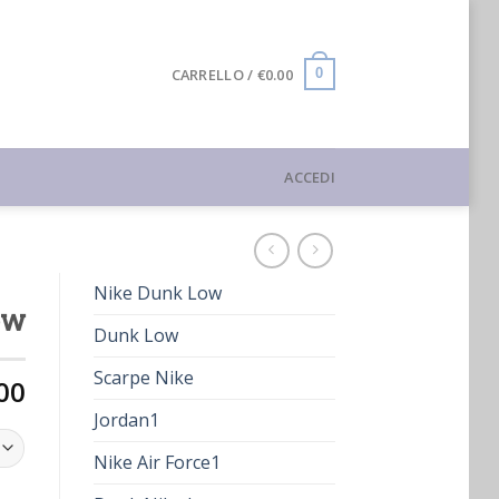
CARRELLO /
€
0.00
0
ACCEDI
Nike Dunk Low
ow
Dunk Low
Scarpe Nike
00
Jordan1
Nike Air Force1