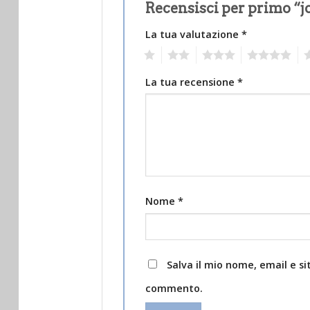
Recensisci per primo “j
La tua valutazione
*
1
2
3
4
5
La tua recensione
*
Nome
*
Salva il mio nome, email e s
commento.