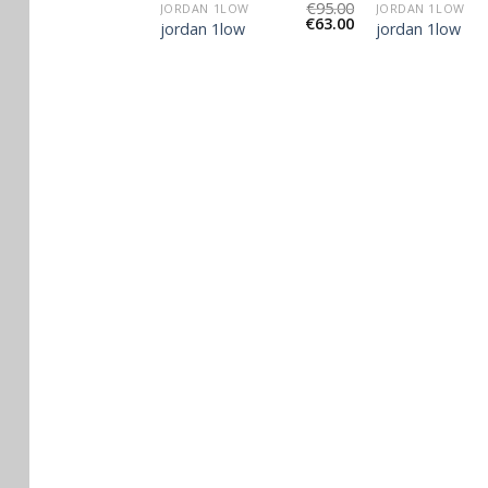
€
86.00
€
95.00
 1LOW
JORDAN 1LOW
JORDAN 1LOW
€
57.00
€
63.00
1low
jordan 1low
jordan 1low