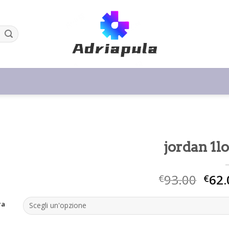
jordan 1l
93.00
62.
€
€
ra