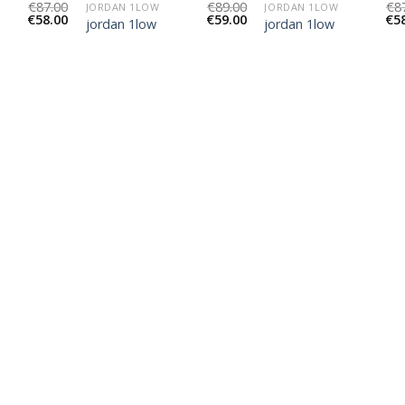
€
87.00
€
89.00
€
8
JORDAN 1LOW
JORDAN 1LOW
€
58.00
€
59.00
€
5
jordan 1low
jordan 1low